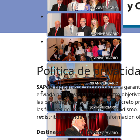
Politica de privacid
SAPeM digital
está comprometida a garanti
envíada por los visitantes y nuestro objetiv
las personas bajo los códigos del secreto pr
las fuentes de información del periodismo.
redistribuye, vende o cede la información ob
Destinatarios de la información