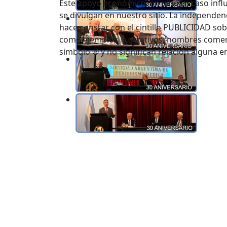
Este apoyo económico, en ningún caso influ
se divulgan en nuestro sitio. La independenc
hace constar con el cintillo PUBLICIDAD sob
como ejemplos ilustrativos, nombres comerc
simbolo ® y no significan relación alguna e