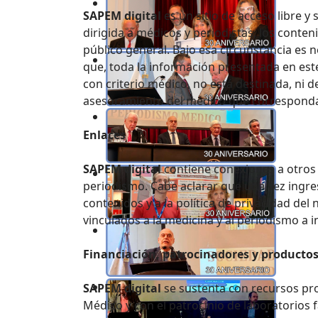
SAPEM digital
es un sitio de acceso libre y
dirigida a médicos y periodistas, los conte
público general. Bajo esa circunstancia es n
que, toda la información presentada en est
con criterio médico, no está destinada, ni de
asesoramiento del médico que correspond
Enlaces
SAPEM digital
contiene conexiones a otros 
periodismo. Cabe aclarar que una vez ingresad
contenidos y a la política de privacidad del 
vinculados a la medicina y al periodismo a in
Financiación, patrocinadores y producto
SAPEM digital
se sustenta con recursos pr
Médico y con el patrocinio de laboratorios 