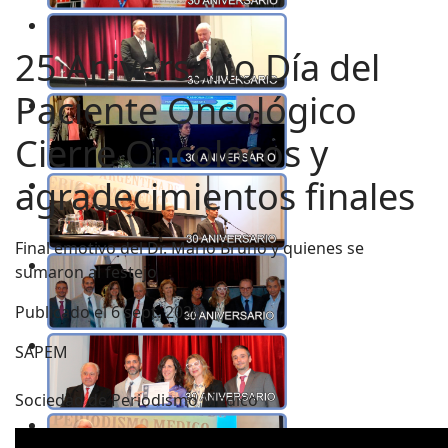
25 Aniversario Día del
Paciente Oncológico
Cierre Oncolocos y
agradecimientos finales
Final emotivo del Dr. Mario Bruno y quienes se
sumaron al festejo
Publicado el 6 sept. 2020
SAPEM
Sociedad de Periodismo Médico