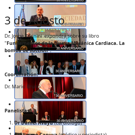
3 de Agosto
Dr. Jorge Trainini expondrá sobre su libro
"
Fundamentos de la Nueva Mecánica Cardiaca. La
bomba de succión
".
Coordinación:
Dr. Mario Bruno
Panelistas:
Dr Daniel Avayú
(cardiólogo)
Guillermo Capuya
(médico y periodista)