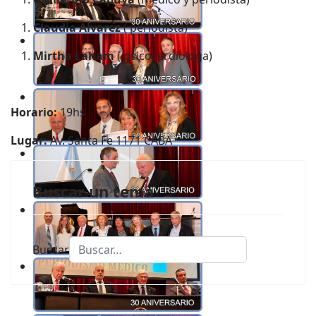
Claudia Alvarez
( periodista)
Mirtha Laham
( psicocardiologa)
Horario:
19hs
Lugar:
Av. Santa Fe 1171 CABA
Buscar un tema
Buscar