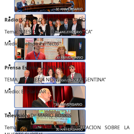
Radio
: SOLEDAD MARIA AVENDAÑO
Tema: “MES DE ENFERMEDAD CELIACA”
Medio: Tiempo Perfecto
Prensa Escrita
: JAZMIN BAZAN
TEMA: “ANOREXIA NERVIOSA EN ARGENTINA”
Medio: El DiarioAR
Televisión
: Dr. MARIO BOSKIS
Tema: “SEMANA DE CONCIENTIZACION SOBRE LA