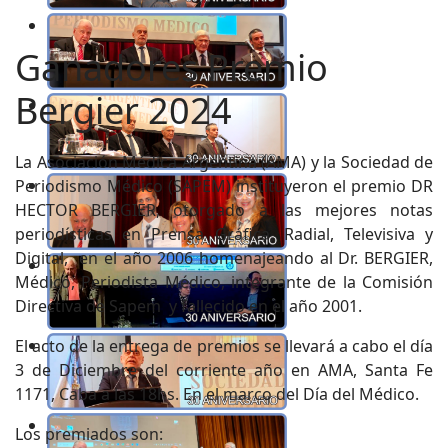
Ganadores Premio
Bergier 2024
La Asociación Médica Argentina (AMA) y la Sociedad de
Periodismo Médico (SAPEM) instituyeron el premio DR
HECTOR BERGIER, otorgado a las mejores notas
periodísticas en Prensa Gráfica, Radial, Televisiva y
Digital, en el año 2006 homenajeando al Dr. BERGIER,
Médico, Periodista Médico, integrante de la Comisión
Directiva de Sapem y fallecido en el año 2001.
El acto de la entrega de premios se llevará a cabo el día
3 de Diciembre del corriente año en AMA, Santa Fe
1171, Caba a las 18hs. En el marco del Día del Médico.
Los premiados son: