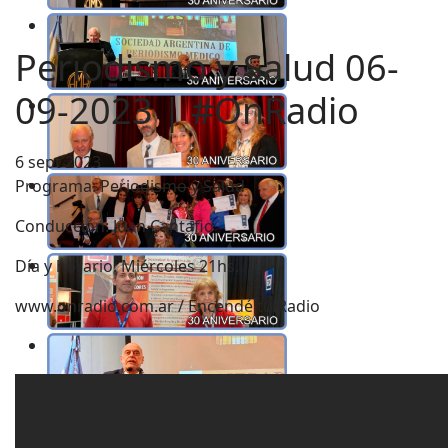
Periodismo y Salud 06-
09-2023 | #OnRadio
6 sept 2023
Programa: Periodismo y Salud
Conducción: Juan Cantafio
Día y horario: Miércoles 21hs.
www.onradio.com.ar / Encendé tu Radio