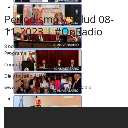
Periodismo y Salud 08-
11-2023 | #OnRadio
8 nov 2023
Programa: Periodismo y Salud
Conducción: Juan Cantafio
Día y horario: Miércoles 21hs.
www.onradio.com.ar / Encendé tu Radio