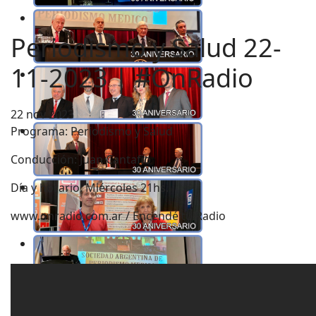
Periodismo y Salud 22-
11-2023 | #OnRadio
22 nov 2023
Programa: Periodismo y Salud
Conducción: Juan Cantafio
Día y horario: Miércoles 21hs.
www.onradio.com.ar / Encendé tu Radio