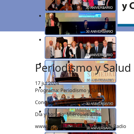
Periodismo y Salud
17 jul 2024
Programa: Periodismo y Salud
Conducción:
Guillermo Moschino
Día y horario: Miércoles 21hs.
www.onradio.com.ar / Encendé tu Radio