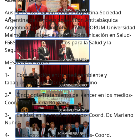
Alberto CHAB
Auspicios: Asociación Médica Argentina-Sociedad
Argentina de Cancerología-Unión Antitabáquica
Argentina-Comité Antitabaco AMA-FORUM-Universidad
Maimónides Especialidad de Comunicación en Salud-
FESS Fundación de Estudios para la Salud y la
Seguridad Social
MESAS REDONDAS
1- Comunicación entre medioambiente y
tabaquismo-Coord. Dr Carlos M. Bruno
2- Oncología-Tratamiento del cáncer en los medios-
Coord. Per. Valeria Román.
3- Calidad en los medicamentos- Coord. Dr. Mariano
Nuñez.
4- Alto costo en los medicamentos- Coord.