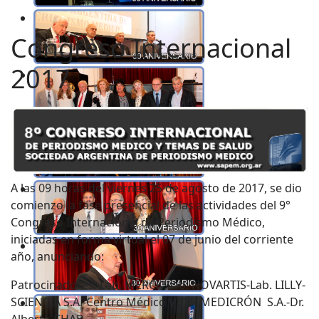
Congreso Internacional
2017
A las 09 horas del viernes 25 de agosto de 2017, se dio
comienzo la fase presencial de las actividades del 9°
Congreso Internacional de Periodismo Médico,
iniciadas en forma virtual el 07 de junio del corriente
año, anunciando:
Patrocinadores: Lab. MERCK-Lab. NOVARTIS-Lab. LILLY-
SCIENCIA S.A.-Centro Médico VIDT- MEDICRÓN S.A.-Dr.