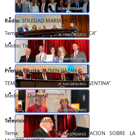
Radio
: SOLEDAD MARIA AVENDAÑO
Tema: “MES DE ENFERMEDAD CELIACA”
Medio: Tiempo Perfecto
Prensa Escrita
: JAZMIN BAZAN
TEMA: “ANOREXIA NERVIOSA EN ARGENTINA”
Medio: El DiarioAR
Televisión
: Dr. MARIO BOSKIS
Tema: “SEMANA DE CONCIENTIZACION SOBRE LA