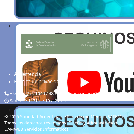
Advertencia
Politica de privacidad
+54 11 5276-1040 / 48 / 59
sapem.ama@gmail.com
Santa Fé 1171 de 19 a 21 hs
© 2026 Sociedad Argentina de Periodismo Médico (SAPEM).
Todos los derechos reservados. Diseño y Administración
DAMWEB Servicios Informáticos