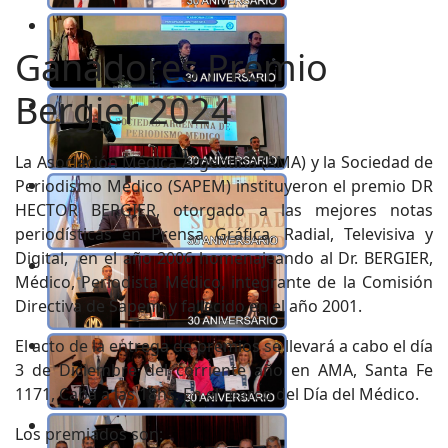
Ganadores Premio
Bergier 2024
La Asociación Médica Argentina (AMA) y la Sociedad de
Periodismo Médico (SAPEM) instituyeron el premio DR
HECTOR BERGIER, otorgado a las mejores notas
periodísticas en Prensa Gráfica, Radial, Televisiva y
Digital, en el año 2006 homenajeando al Dr. BERGIER,
Médico, Periodista Médico, integrante de la Comisión
Directiva de Sapem y fallecido en el año 2001.
El acto de la entrega de premios se llevará a cabo el día
3 de Diciembre del corriente año en AMA, Santa Fe
1171, Caba a las 18hs. En el marco del Día del Médico.
Los premiados son: