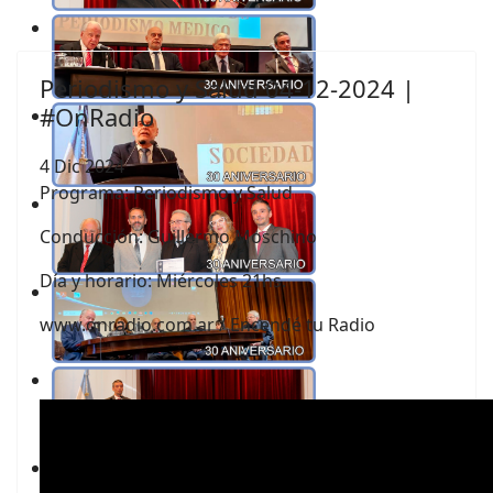
Periodismo y Salud 04-12-2024 |
#OnRadio
4 Dic 2024
Programa: Periodismo y Salud
Conducción:
Guillermo Moschino
Día y horario: Miércoles 21hs.
www.onradio.com.ar / Encendé tu Radio