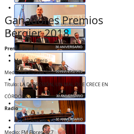
Ganadores Premios
Bergier 2018
Prensa Escrita
Mariana Otero
Medio: La Voz del Interior” Córdoba
Título: LA DEPRESIÓN, UN MAL QUE CRECE EN
CÓRDOBA
Radio
Amalia Barcan
Medio: FM Flores 90,7