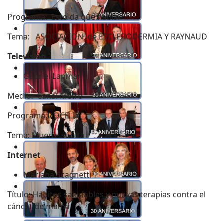
Programa: Esto da que hablar
Tema: ASOCIACION de ESCLERODERMIA Y RAYNAUD
Televisión
Gabriel Lapman
Medio: Canal Metro
Programa DOCFLIX
Tema: Muerte súbita
Internet
Mariana Scagnetti
Título: Hábitos saludables y nuevas terapias contra el
cáncer de mama