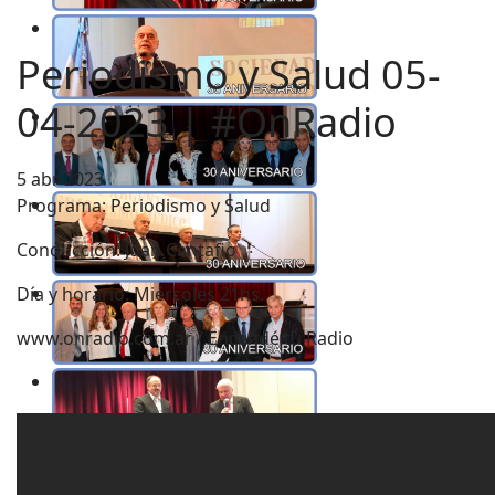
Periodismo y Salud 05-
04-2023 | #OnRadio
5 abr 2023
Programa: Periodismo y Salud
Conducción: Juan Cantafio
Día y horario: Miércoles 21hs.
www.onradio.com.ar / Encendé tu Radio