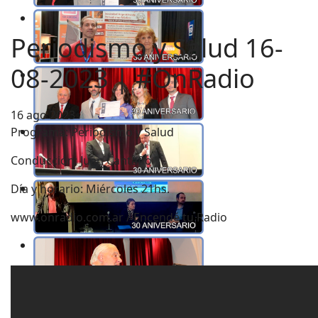
Periodismo y Salud 16-
08-2023 | #OnRadio
16 ago 2023
Programa: Periodismo y Salud
Conducción: Juan Cantafio
Día y horario: Miércoles 21hs.
www.onradio.com.ar / Encendé tu Radio